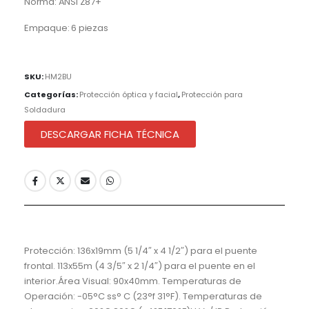
Norma: ANSI Z87+
Empaque: 6 piezas
SKU:
HM2BU
Categorías:
Protección óptica y facial
,
Protección para
Soldadura
DESCARGAR FICHA TÉCNICA
Protección: 136x19mm (5 1/4″ x 4 1/2″) para el puente
frontal. 113x55m (4 3/5″ x 2 1/4″) para el puente en el
interior.Área Visual: 90x40mm. Temperaturas de
Operación: -05°C ss° C (23°f 31°F). Temperaturas de