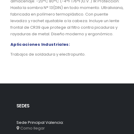
almacenaje: -20°C 80°C (-4°F 176°F)U.V. / IR Protección:
Hasta la sombra N° 13(DIN) en todo momento. Ultraliviana,
fabricada en polímero termoplástico. Con puente
levadizo y rachet ajustable a la cabeza. Incluye un lente
frontal de CR39 que protege al filtro contra picaduras y
rayaduras de metal. Diseño moderno y ergonómico.
Aplicaciones Industriales:
Trabajos de soldadura y electropunto.
SEDES
Sede Principal Valencia:
Como llegar