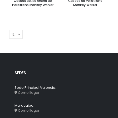
Cascos de Ala Ancha de
Cascos de Polietileno
Polietileno Monkey Worker
Monkey Worker
Guante de Neopreno 32"
SEDES
Sede Principal Valencia:
GUANTE ANTI IMPACTO TPR
Como llegar
Maracaibo:
Como llegar
Guante de Caucho Natural