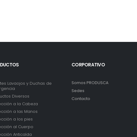
DUCTOS
CORPORATIVO
Somos PRODUSCA
tes Lavaojos y Duchas de
rgencia
Sedes
uctos Diversos
Contacto
ección a la Cabeza
ección a las Manos
ección a los pies
ección al Cuerpo
ección Anticaída