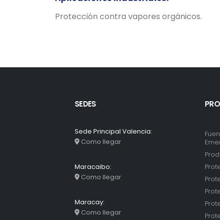
Protección contra vapores orgánicos.
SEDES
PRO
Sede Principal Valencia:
Fuen
Como llegar
Eme
Prod
Prot
Maracaibo:
Como llegar
Prot
Prot
Maracay:
Prot
Como llegar
Prot