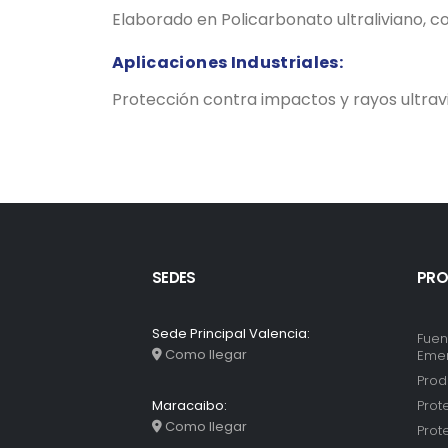
Elaborado en Policarbonato ultraliviano, co
Aplicaciones Industriales:
Protección contra impactos y rayos ultravi
SEDES
PRO
Sede Principal Valencia:
Fuen
Como llegar
Eme
Prod
Prot
Maracaibo:
Como llegar
Prot