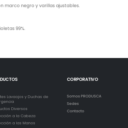
n marco negro y varillas ajustables.
oletas 99%.
DUCTOS
CORPORATIVO
Somos PRODUSCA
tes Lavaojos y Duchas de
rgencia
Sedes
uctos Diversos
Contacto
ección a la Cabeza
ección a las Manos