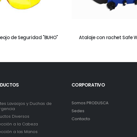
eojo de Seguridad "BUHO"
Atalaje con rachet Safe 
DUCTOS
CORPORATIVO
Somos PRODUSCA
tes Lavaojos y Duchas de
rgencia
Sedes
uctos Diversos
Contacto
ección a la Cabeza
ección a las Manos