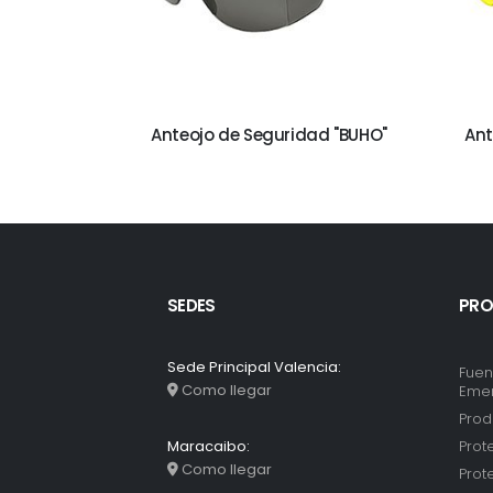
merilar
Anteojo de Seguridad "BUHO"
Ant
SEDES
PRO
Sede Principal Valencia:
Fuen
Como llegar
Eme
Prod
Prot
Maracaibo:
Como llegar
Prot