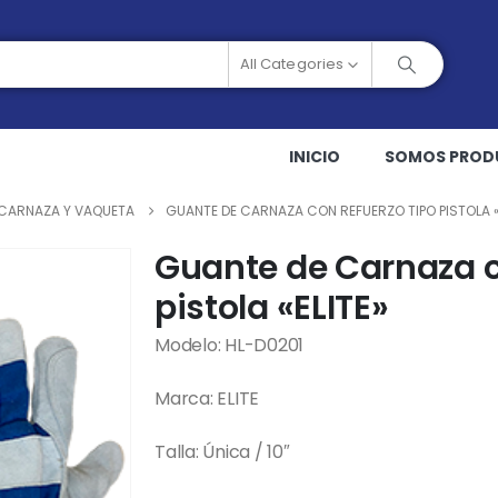
All Categories
INICIO
SOMOS PROD
 CARNAZA Y VAQUETA
GUANTE DE CARNAZA CON REFUERZO TIPO PISTOLA «
Guante de Carnaza c
pistola «ELITE»
Modelo: HL-D0201
Marca: ELITE
Talla: Única / 10″