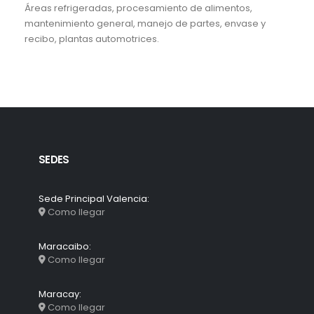
Áreas refrigeradas, procesamiento de alimentos,
mantenimiento general, manejo de partes, envase y
recibo, plantas automotrices.
SEDES
Sede Principal Valencia:
Como llegar
Maracaibo:
Como llegar
Maracay:
Como llegar