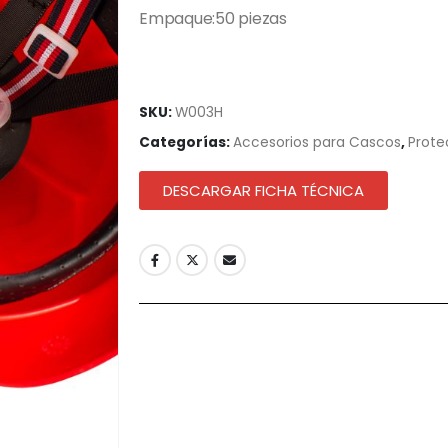
Empaque:50 piezas
SKU:
W003H
Categorías:
Accesorios para Cascos
,
Prote
DESCARGAR FICHA TÉCNICA