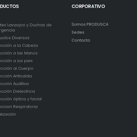
DUCTOS
CORPORATIVO
Somos PRODUSCA
tes Lavaojos y Duchas de
rgencia
Sedes
uctos Diversos
Contacto
ección a la Cabeza
ección a las Manos
ección a los pies
ección al Cuerpo
ección Anticaída
ección Auditiva
ección Dielectrica
ección óptica y facial
eccion Respiratoria
lización