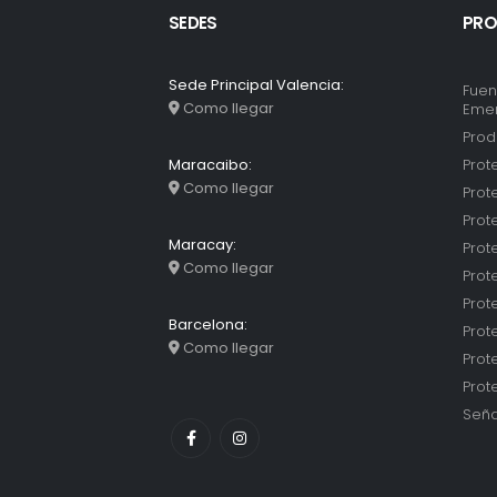
SEDES
PRO
Sede Principal Valencia:
Fuen
Como llegar
Eme
Prod
Prot
Maracaibo:
Como llegar
Prot
Prot
Maracay:
Prot
Como llegar
Prot
Prot
Barcelona:
Prot
Como llegar
Prot
Prot
Seña